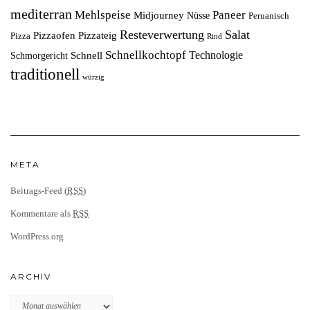
mediterran
Mehlspeise
Paneer
Midjourney
Nüsse
Peruanisch
Resteverwertung
Salat
Pizzaofen
Pizzateig
Pizza
Rind
Schnellkochtopf
Technologie
Schnell
Schmorgericht
traditionell
würzig
META
Beitrags-Feed (
RSS
)
Kommentare als
RSS
WordPress.org
ARCHIV
Archiv