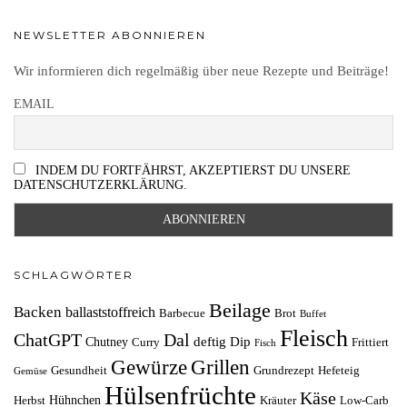
NEWSLETTER ABONNIEREN
Wir informieren dich regelmäßig über neue Rezepte und Beiträge!
EMAIL
INDEM DU FORTFÄHRST, AKZEPTIERST DU UNSERE
DATENSCHUTZERKLÄRUNG.
SCHLAGWÖRTER
Beilage
Backen
ballaststoffreich
Barbecue
Brot
Buffet
Fleisch
ChatGPT
Dal
deftig
Dip
Chutney
Curry
Frittiert
Fisch
Grillen
Gewürze
Gesundheit
Grundrezept
Hefeteig
Gemüse
Hülsenfrüchte
Käse
Hühnchen
Herbst
Kräuter
Low-Carb