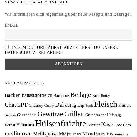
NEWSLETTER ABONNIEREN
Wir informieren dich regelmäßig über neue Rezepte und Beiträge!
EMAIL
INDEM DU FORTFÄHRST, AKZEPTIERST DU UNSERE
DATENSCHUTZERKLÄRUNG.
SCHLAGWÖRTER
Beilage
Backen
ballaststoffreich
Barbecue
Brot
Buffet
Fleisch
ChatGPT
Dal
deftig
Dip
Chutney
Curry
Frittiert
Fisch
Grillen
Gewürze
Gesundheit
Grundrezept
Hefeteig
Gemüse
Hülsenfrüchte
Käse
Hühnchen
Herbst
Kräuter
Low-Carb
mediterran
Mehlspeise
Paneer
Midjourney
Nüsse
Peruanisch