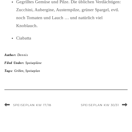
Gegrilltes Gemüse und Pilze. Die üblichen Verdächtigen:
Zucchini, Aubergine, Austernpilze, grüner Spargel, evtl.
noch Tomaten und Lauch … und natürlich viel
Knoblauch.
Ciabatta
Author:
Dennis
Filed Under:
Speisepläne
Tags:
Grillen
,
Speiseplan
SPEISEPLAN KW 17/18
SPEISEPLAN KW 30/31