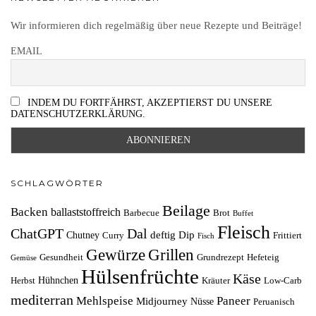
Wir informieren dich regelmäßig über neue Rezepte und Beiträge!
EMAIL
INDEM DU FORTFÄHRST, AKZEPTIERST DU UNSERE
DATENSCHUTZERKLÄRUNG.
SCHLAGWÖRTER
Beilage
Backen
ballaststoffreich
Barbecue
Brot
Buffet
Fleisch
ChatGPT
Dal
deftig
Dip
Chutney
Curry
Frittiert
Fisch
Grillen
Gewürze
Gesundheit
Grundrezept
Hefeteig
Gemüse
Hülsenfrüchte
Käse
Hühnchen
Herbst
Kräuter
Low-Carb
mediterran
Mehlspeise
Paneer
Midjourney
Nüsse
Peruanisch