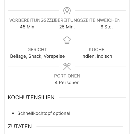
VORBEREITUNGSZEIT
ZUBEREITUNGSZEIT
EINWEICHEN
Minuten
Minuten
Stunden
45
Min.
25
Min.
6
Std.
GERICHT
KÜCHE
Beilage, Snack, Vorspeise
Indien, Indisch
PORTIONEN
4
Personen
KOCHUTENSILIEN
Schnellkochtopf
optional
ZUTATEN