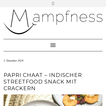
Skip
Toggle
header
to
ÜBER MAMPFNESS
content
IMPRESSUM
DATENSCHUTZ
NEWSLETTER ABONNIEREN
Toggle Navigation
1. Dezember 2024
PAPRI CHAAT – INDISCHER
STREETFOOD SNACK MIT
CRACKERN