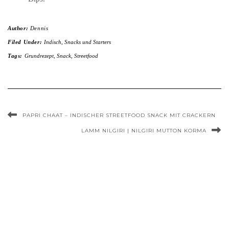
Author:
Dennis
Filed Under:
Indisch
,
Snacks und Starters
Tags:
Grundrezept
,
Snack
,
Streetfood
PAPRI CHAAT – INDISCHER STREETFOOD SNACK MIT CRACKERN
LAMM NILGIRI | NILGIRI MUTTON KORMA