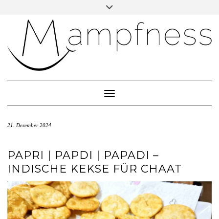
Skip
Toggle
header
to
ÜBER MAMPFNESS
content
IMPRESSUM
DATENSCHUTZ
NEWSLETTER ABONNIEREN
Toggle Navigation
21. Dezember 2024
PAPRI | PAPDI | PAPADI –
INDISCHE KEKSE FÜR CHAAT