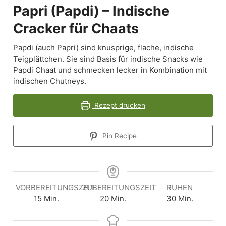
Papri (Papdi) – Indische
Cracker für Chaats
Papdi (auch Papri) sind knusprige, flache, indische
Teigplättchen. Sie sind Basis für indische Snacks wie
Papdi Chaat und schmecken lecker in Kombination mit
indischen Chutneys.
Rezept drucken
Pin Recipe
VORBEREITUNGSZEIT
ZUBEREITUNGSZEIT
RUHEN
Minuten
Minuten
Minuten
15
Min.
20
Min.
30
Min.