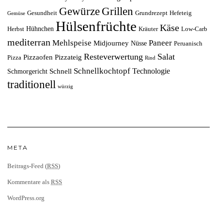
Grillen
Gewürze
Gesundheit
Grundrezept
Hefeteig
Gemüse
Hülsenfrüchte
Käse
Hühnchen
Herbst
Kräuter
Low-Carb
mediterran
Mehlspeise
Paneer
Midjourney
Nüsse
Peruanisch
Resteverwertung
Salat
Pizzaofen
Pizzateig
Pizza
Rind
Schnellkochtopf
Technologie
Schnell
Schmorgericht
traditionell
würzig
META
Beitrags-Feed (
RSS
)
Kommentare als
RSS
WordPress.org