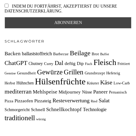
INDEM DU FORTFÄHRST, AKZEPTIERST DU UNSERE
DATENSCHUTZERKLÄRUNG.
SCHLAGWÖRTER
Beilage
Backen
ballaststoffreich
Barbecue
Brot
Buffet
Fleisch
ChatGPT
Dal
deftig
Dip
Chutney
Curry
Frittiert
Fisch
Grillen
Gewürze
Gesundheit
Grundrezept
Hefeteig
Gemüse
Hülsenfrüchte
Käse
Hühnchen
Herbst
Kräuter
Low-Carb
mediterran
Mehlspeise
Paneer
Midjourney
Nüsse
Peruanisch
Resteverwertung
Salat
Pizzaofen
Pizzateig
Pizza
Rind
Schnellkochtopf
Technologie
Schnell
Schmorgericht
traditionell
würzig