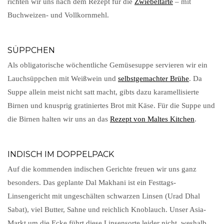
richten wir uns nach dem Rezept für die
Zwiebeltarte
– mit
Buchweizen- und Vollkornmehl.
SÜPPCHEN
Als obligatorische wöchentliche Gemüsesuppe servieren wir ein
Lauchsüppchen mit Weißwein und
selbstgemachter Brühe
. Da
Suppe allein meist nicht satt macht, gibts dazu karamellisierte
Birnen und knusprig gratiniertes Brot mit Käse. Für die Suppe und
die Birnen halten wir uns an das
Rezept von Maltes Kitchen
.
INDISCH IM DOPPELPACK
Auf die kommenden indischen Gerichte freuen wir uns ganz
besonders. Das geplante Dal Makhani ist ein Festtags-
Linsengericht mit ungeschälten schwarzen Linsen (Urad Dhal
Sabat), viel Butter, Sahne und reichlich Knoblauch. Unser Asia-
Markt um die Ecke führt diese Linsensorte leider nicht, weshalb